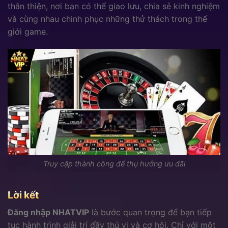
thân thiện, nơi bạn có thể giao lưu, chia sẻ kinh nghiệm
và cùng nhau chinh phục những thử thách trong thế
giới game.
Truy cập thành công để thụ hưởng ưu đãi
Lời kết
Đăng nhập NHATVIP
là bước quan trọng để bạn tiếp
tục hành trình giải trí đầy thú vị và cơ hội. Chỉ với một