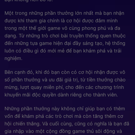
Một trong những phần thưởng lớn nhất mà bạn nhận
được khi tham gia chính là cơ hội được đắm mình
trong một thế giới game vô cùng phong phú và đa
dạng. Từ những trò chơi bài truyền thống quen thuộc
đến những tựa game hiện đại đầy sáng tạo, hệ thống
luôn có điều gì đó mới mẻ để bạn khám phá và trải
nghiệm.
Bên cạnh đó, khi đó bạn còn có cơ hội nhận được vô
số phần thưởng và ưu đãi giá trị, từ tiền thưởng chào
mừng, lượt quay miễn phí, cho đến các chương trình
khuyến mãi độc quyền dành riêng cho thành viên.
Những phần thưởng này không chỉ giúp bạn có thêm
vốn để khám phá các trò chơi mà còn tăng thêm cơ
hội chiến thắng. Và cuối cùng, cũng có nghĩa là bạn đã
gia nhập vào một cộng đồng game thủ sôi động và