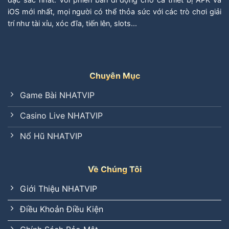
iOS mới nhất, mọi người có thể thỏa sức với các trò chơi giải
trí như tài xỉu, xóc đĩa, tiến lên, slots...
Chuyên Mục
Game Bài NHATVIP
Casino Live NHATVIP
Nổ Hũ NHATVIP
Về Chúng Tôi
Giới Thiệu NHATVIP
Điều Khoản Điều Kiện