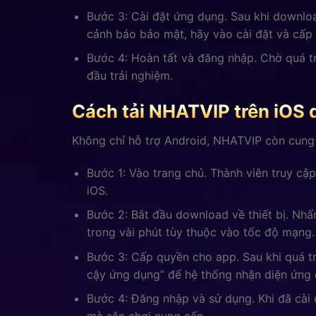
Bước 3: Cài đặt ứng dụng. Sau khi download
cảnh báo bảo mật, hãy vào cài đặt và cấp
Bước 4: Hoàn tất và đăng nhập. Chờ quá tr
đầu trải nghiệm.
Cách tải NHATVIP trên iOS 
Không chỉ hỗ trợ Android, NHATVIP còn cung 
Bước 1: Vào trang chủ. Thành viên truy cậ
iOS.
Bước 2: Bắt đầu download về thiết bị. Nhấ
trong vài phút tùy thuộc vào tốc độ mạng.
Bước 3: Cấp quyền cho app. Sau khi quá trì
cậy ứng dụng” để hệ thống nhận diện ứng 
Bước 4: Đăng nhập và sử dụng. Khi đã cài 