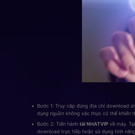
Bước 1: Truy cập đúng địa chỉ download ứn
dụng nguồn không xác thực có thể khiến t
Bước 2: Tiến hành
tải NHATVIP
về máy. Tại
download trực tiếp hoặc sử dụng tính năn