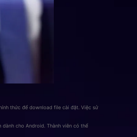
nh thức để download file cài đặt. Việc sử
 dành cho Android. Thành viên có thể