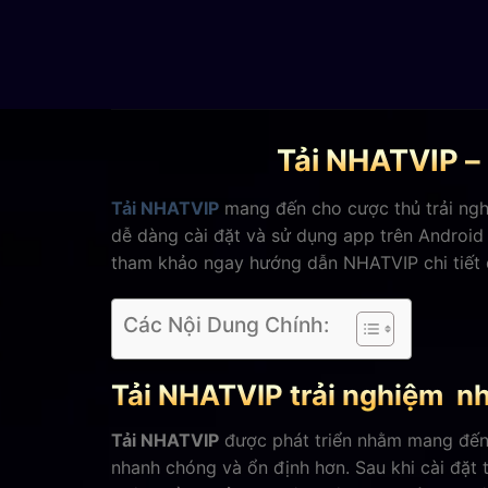
Bỏ
qua
nội
dung
Tải NHATVIP –
Tải NHATVIP
mang đến cho cược thủ trải nghiệ
dễ dàng cài đặt và sử dụng app trên Android
tham khảo ngay hướng dẫn NHATVIP chi tiết 
Các Nội Dung Chính:
Tải NHATVIP trải nghiệm nh
Tải NHATVIP
được phát triển nhằm mang đến s
nhanh chóng và ổn định hơn. Sau khi cài đặt 