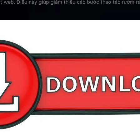
 web. Điều này giúp giảm thiểu các bước thao tác rườm rà, 