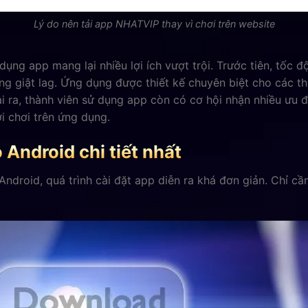
Lý do nên tải app NHATVIP thay vì chơi trên website
ử dụng app mang lại nhiều lợi ích vượt trội. Trước tiên, tốc
g giật lag. Ứng dụng được thiết kế chuyên biệt cho các thi
i ra, thành viên sử dụng app còn có cơ hội nhận nhiều ưu đ
i chơi trên ứng dụng.
Android chi tiết nhất
Android, quá trình cài đặt app diễn ra khá đơn giản. Chỉ c