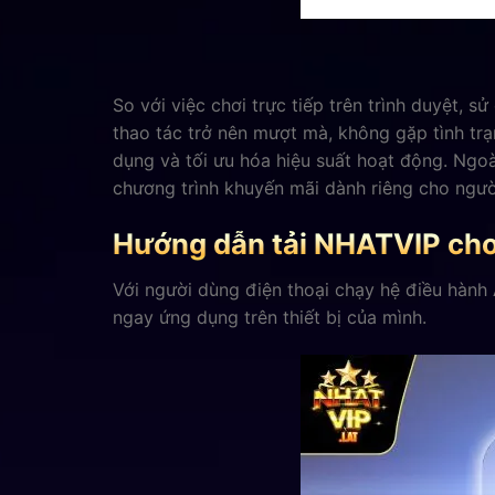
So với việc chơi trực tiếp trên trình duyệt, s
thao tác trở nên mượt mà, không gặp tình trạn
dụng và tối ưu hóa hiệu suất hoạt động. Ngoà
chương trình khuyến mãi dành riêng cho ngườ
Hướng dẫn tải NHATVIP cho 
Với người dùng điện thoại chạy hệ điều hành 
ngay ứng dụng trên thiết bị của mình.