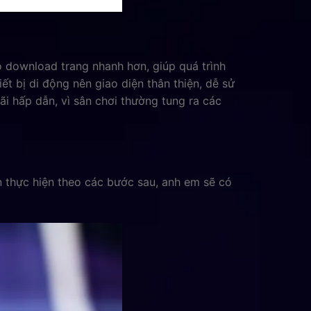
 độ download trang nhanh hơn, giúp quá trình
ết bị di động nên giao diện thân thiện, dễ sử
ãi hấp dẫn, vì sân chơi thường tung ra các
ần thực hiện theo các bước sau, anh em sẽ có