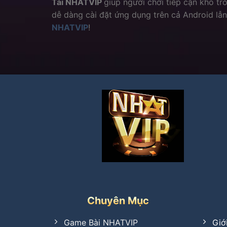
Tải NHATVIP
giúp người chơi tiếp cận kho tr
dễ dàng cài đặt ứng dụng trên cả Android lẫn
NHATVIP
!
Chuyên Mục
Game Bài NHATVIP
Giớ