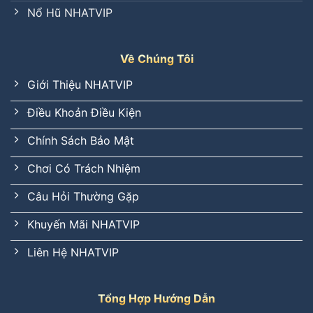
Nổ Hũ NHATVIP
Về Chúng Tôi
Giới Thiệu NHATVIP
Điều Khoản Điều Kiện
Chính Sách Bảo Mật
Chơi Có Trách Nhiệm
Câu Hỏi Thường Gặp
Khuyến Mãi NHATVIP
Liên Hệ NHATVIP
Tổng Hợp Hướng Dẫn