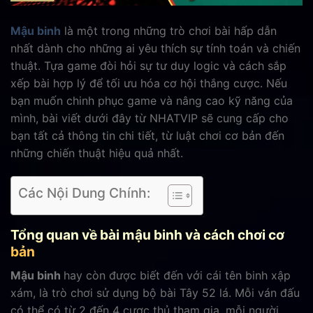
Mậu binh
là một trong những trò chơi bài hấp dẫn
nhất dành cho những ai yêu thích sự tính toán và chiến
thuật. Tựa game đòi hỏi sự tư duy logic và cách sắp
xếp bài hợp lý để tối ưu hóa cơ hội thắng cược. Nếu
bạn muốn chinh phục game và nâng cao kỹ năng của
mình, bài viết dưới đây từ NHATVIP sẽ cung cấp cho
bạn tất cả thông tin chi tiết, từ luật chơi cơ bản đến
những chiến thuật hiệu quả nhất.
Các Nội Dung Chính:
Tổng quan về bài mậu binh và cách chơi cơ
bản
Mậu binh
hay còn được biết đến với cái tên binh xập
xám, là trò chơi sử dụng bộ bài Tây 52 lá. Mỗi ván đấu
có thể có từ 2 đến 4 cược thủ tham gia, mỗi người