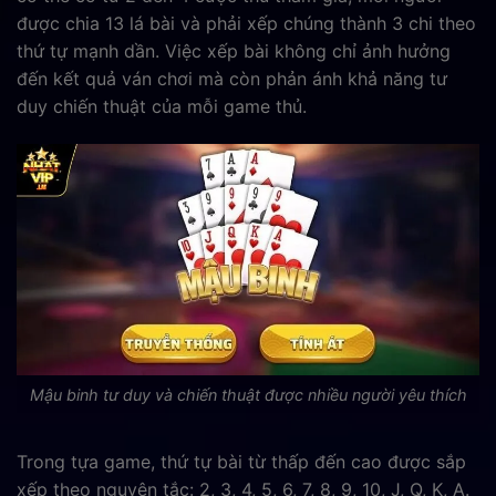
được chia 13 lá bài và phải xếp chúng thành 3 chi theo
thứ tự mạnh dần. Việc xếp bài không chỉ ảnh hưởng
đến kết quả ván chơi mà còn phản ánh khả năng tư
duy chiến thuật của mỗi game thủ.
Mậu binh tư duy và chiến thuật được nhiều người yêu thích
Trong tựa game, thứ tự bài từ thấp đến cao được sắp
xếp theo nguyên tắc: 2, 3, 4, 5, 6, 7, 8, 9, 10, J, Q, K, A.