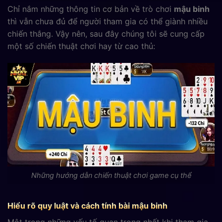
Chỉ nắm những thông tin cơ bản về trò chơi
mậu binh
thì vẫn chưa đủ để người tham gia có thể giành nhiều
chiến thắng. Vậy nên, sau đây chúng tôi sẽ cung cấp
một số chiến thuật chơi hay từ cao thủ:
Những hướng dẫn chiến thuật chơi game cụ thể
Hiểu rõ quy luật và cách tính bài mậu binh
Một trong những yếu tố quan trọng nhất khi tham gia