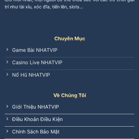
trí như tài xỉu, xóc đĩa, tiến lên, slots...
Chuyên Mục
Game Bài NHATVIP
Casino Live NHATVIP
Nổ Hũ NHATVIP
Về Chúng Tôi
Giới Thiệu NHATVIP
Điều Khoản Điều Kiện
Chính Sách Bảo Mật