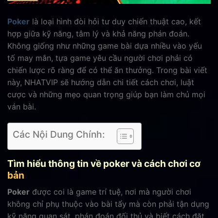
Poker
là loại hình đòi hỏi tư duy chiến thuật cao, kết
hợp giữa kỹ năng, tâm lý và khả năng phán đoán.
Không giống như những game bài dựa nhiều vào yếu
tố may mắn, tựa game yêu cầu người chơi phải có
chiến lược rõ ràng để có thể ăn thưởng. Trong bài viết
này, NHATVIP sẽ hướng dẫn chi tiết cách chơi, luật
cược và những mẹo quan trọng giúp bạn làm chủ mọi
ván bài.
Các Nội Dung Chính:
Tìm hiểu thông tin về poker và cách chơi cơ
bản
Poker
được coi là game trí tuệ, nơi mà người chơi
không chỉ phụ thuộc vào bài tẩy mà còn phải tận dụng
kỹ năng quan sát, phán đoán đối thủ và biết cách đặt