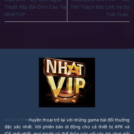
Thuật Xếp Bài Đỉnh Cao Tại
Thử Thách Bản Lĩnh Và Sự
NHATVIP
Tính Toán
NHATVIP
- Huyền thoại trở lại với những game bài đổi thưởng
đặc sắc nhất. Với phiên bản di động cho cả thiết bị APK và
iOS mới nhất, mọi người có thể thỏa sức với các trò chơi giải