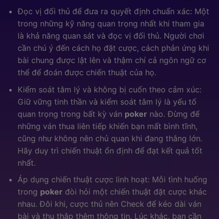
Đọc vị đối thủ để đưa ra quyết định chuẩn xác: Một
trong những kỹ năng quan trọng nhất khi tham gia
là khả năng quan sát và đọc vị đối thủ. Người chơi
cần chú ý đến cách họ đặt cược, cách phản ứng khi
bài chung được lật lên và thậm chí cả ngôn ngữ cơ
thể để đoán được chiến thuật của họ.
Kiểm soát tâm lý và không bị cuốn theo cảm xúc:
Giữ vững tinh thần và kiểm soát tâm lý là yếu tố
quan trọng trong bất kỳ ván
poker
nào. Đừng để
những ván thua liên tiếp khiến bạn mất bình tĩnh,
cũng như không nên chủ quan khi đang thắng lớn.
Hãy duy trì chiến thuật ổn định để đạt kết quả tốt
nhất.
Áp dụng chiến thuật cược linh hoạt: Mỗi tình huống
trong
poker
đòi hỏi một chiến thuật đặt cược khác
nhau. Đôi khi, cược thủ nên Check để kéo dài ván
bài và thu thập thêm thông tin. Lúc khác, bạn cần