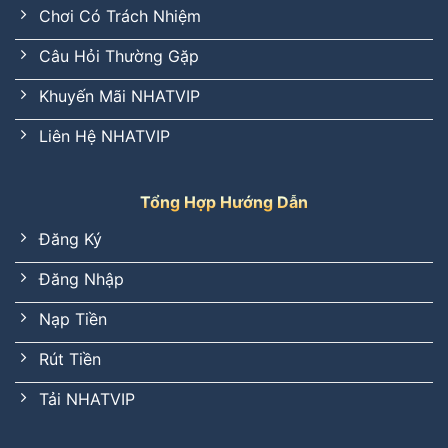
Chơi Có Trách Nhiệm
Câu Hỏi Thường Gặp
Khuyến Mãi NHATVIP
Liên Hệ NHATVIP
Tổng Hợp Hướng Dẫn
Đăng Ký
Đăng Nhập
Nạp Tiền
Rút Tiền
Tải NHATVIP