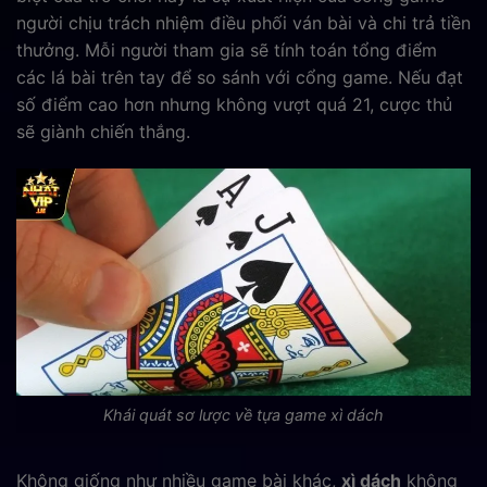
người chịu trách nhiệm điều phối ván bài và chi trả tiền
thưởng. Mỗi người tham gia sẽ tính toán tổng điểm
các lá bài trên tay để so sánh với cổng game. Nếu đạt
số điểm cao hơn nhưng không vượt quá 21, cược thủ
sẽ giành chiến thắng.
Khái quát sơ lược về tựa game xì dách
Không giống như nhiều game bài khác,
xì dách
không