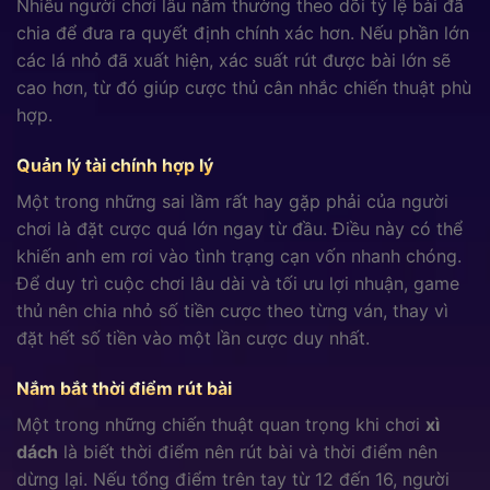
Nhiều người chơi lâu năm thường theo dõi tỷ lệ bài đã
chia để đưa ra quyết định chính xác hơn. Nếu phần lớn
các lá nhỏ đã xuất hiện, xác suất rút được bài lớn sẽ
cao hơn, từ đó giúp cược thủ cân nhắc chiến thuật phù
hợp.
Quản lý tài chính hợp lý
Một trong những sai lầm rất hay gặp phải của người
chơi là đặt cược quá lớn ngay từ đầu. Điều này có thể
khiến anh em rơi vào tình trạng cạn vốn nhanh chóng.
Để duy trì cuộc chơi lâu dài và tối ưu lợi nhuận, game
thủ nên chia nhỏ số tiền cược theo từng ván, thay vì
đặt hết số tiền vào một lần cược duy nhất.
Nắm bắt thời điểm rút bài
Một trong những chiến thuật quan trọng khi chơi
xì
dách
là biết thời điểm nên rút bài và thời điểm nên
dừng lại. Nếu tổng điểm trên tay từ 12 đến 16, người