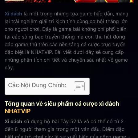
Xì dách
là một trong những tựa game hấp dẫn, mang
lại trải nghiệm giải trí kịch tính cùng cơ hội thắng lớn
cho người chơi. Đây là game bài không chỉ phổ biến
tại các sòng bạc truyền thống mà còn thu hút đông
đảo game thủ trên các nền tảng cá cược trực tuyến
đặc biệt là NHATVIP. Bài viết dưới đây sẽ cung cấp
những phân tích chi tiết và chuyên sâu nhất về game
này.
Các Nội Dung Chính:
Tổng quan về siêu phẩm cá cược xì dách
NHATVIP
Xì dách
sử dụng bộ bài Tây 52 lá và có thể có từ 2
đến 8 người tham gia trong một ván đấu. Điểm đặc
biệt của trò chơi này là sự xuất hiện của cổng game –